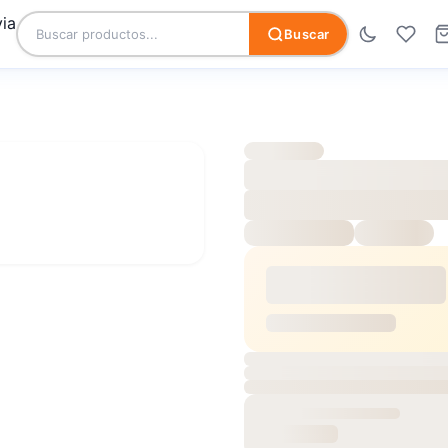
Buscar
ALFOMBRA KASHMAR 8744-234
BELGA
ALFOMBRA 
SKU:
8744234M
Disp
$244.9