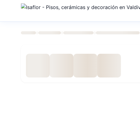
›
›
›
›
Inicio
Tienda
Alfombras O Cubrepiso
Dimensionadas
Especificaciones técnicas
Marca
BELGA
Código SKU
8744234M