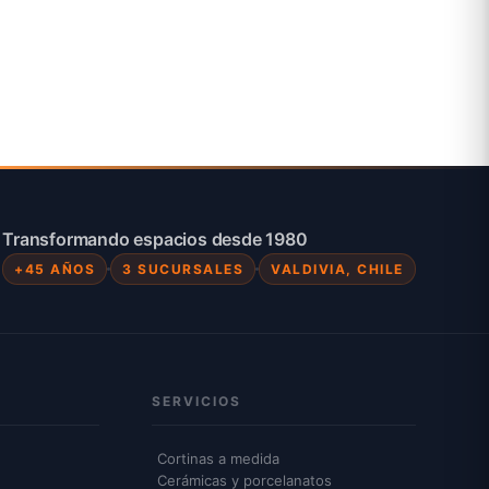
$244.900
$244.900
Transformando espacios desde 1980
+45 AÑOS
3 SUCURSALES
VALDIVIA, CHILE
SERVICIOS
Cortinas a medida
Cerámicas y porcelanatos