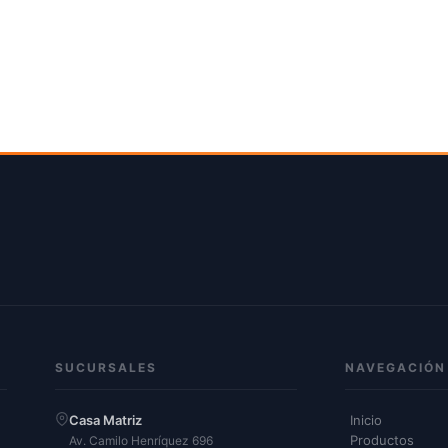
$244.900
$499.900
SUCURSALES
NAVEGACIÓN
Casa Matriz
Inicio
Productos
Av. Camilo Henríquez 696