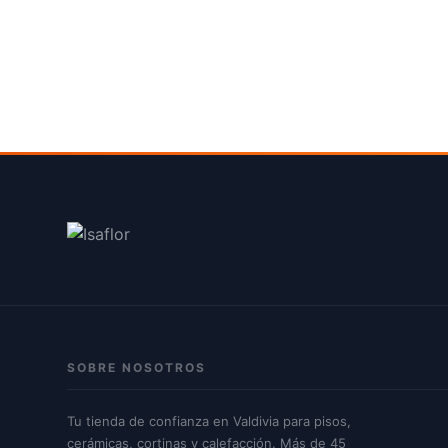
$244.900
$499.900
SOBRE NOSOTROS
Tu tienda de confianza en Valdivia para pisos,
cerámicas, cortinas y calefacción. Más de 45