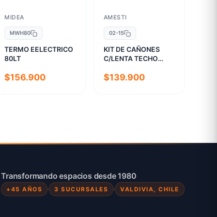
MIDEA
AMESTI
MWH80
02-15
TERMO EELECTRICO
KIT DE CAÑONES
80LT
C/LENTA TECHO
ACERO INOX 6"
$156.900
$139.900
Transformando espacios desde 1980
+45 AÑOS
3 SUCURSALES
VALDIVIA, CHILE