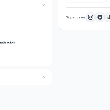
ℹ️
INFORMACIÓN TÉCNIC
Modelo:
Rondo 500 Bo
Síguenos en:
Potencia máxima:
18,
nominal:
11 kW
Rango de calefacción
Combustible:
leña se
matizacion
Dimensiones:
100 cm 
Diámetro del cañón:
6
Garantía:
5 años |
Vida
Importante:
requiere Kit 
e instalación hidráulica 
menos del 20% de humeda
vida útil.