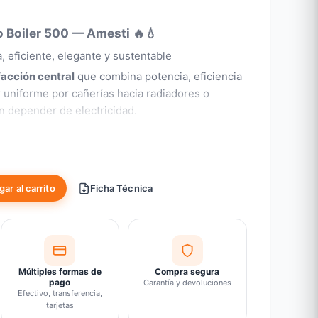
 Boiler 500 — Amesti 🔥💧
a, eficiente, elegante y sustentable
facción central
que combina potencia, eficiencia
r uniforme por cañerías hacia radiadores o
 depender de electricidad.
es:
optimizada con ladrillos refractarios
ecocalórico para máxima eficiencia
ar al carrito
Ficha Técnica
 y cristal cerámico
 encendidos rápidos y bajas emisiones
ra mantenimiento simplificado
 de seguridad en puerta
vertino, diseño cilíndrico Charcoal
Múltiples formas de
Compra segura
pago
Garantía y devoluciones
iona con biomasa renovable
Efectivo, transferencia,
tarjetas