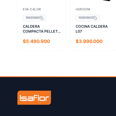
EVA CALOR
HERGOM
16020082
103010012
CALDERA
COCINA CALDERA
COMPACTA PELLET
L07
EV-24
$5.490.900
$3.990.000