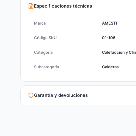
Especificaciones técnicas
Marca
AMESTI
Código SKU
01-106
Categoría
Calefaccion y Cli
Subcategoría
Calderas
Garantía y devoluciones
Garantía legal según normativa vigente
Revisión de estado del producto y embalaje
Atención personalizada para cambios y devoluciones