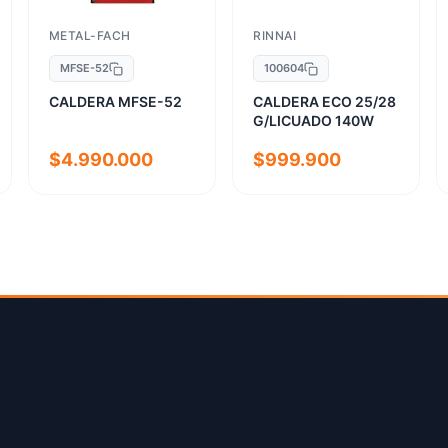
METAL-FACH
RINNAI
MFSE-52
100604
CALDERA MFSE-52
CALDERA ECO 25/28
G/LICUADO 140W
$4.990.000
$999.900