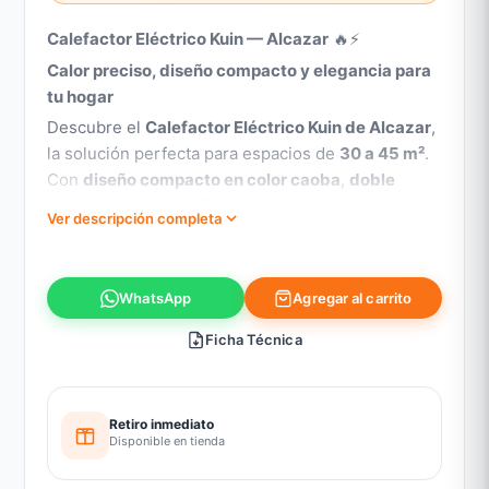
Calefactor Eléctrico Kuin — Alcazar
🔥⚡
Calor preciso, diseño compacto y elegancia para
tu hogar
Descubre el
Calefactor Eléctrico Kuin de Alcazar
,
la solución perfecta para espacios de
30 a 45 m²
.
Con
diseño compacto en color caoba
,
doble
potencia ajustable (750 W / 1.500 W)
y
control
Ver descripción completa
remoto inalámbrico
, se integra elegantemente a
dormitorios, livings, oficinas o salas de estar.
Calefacción rápida, eficiente y silenciosa,
Agregar al carrito
WhatsApp
respaldada por
Alcazar, marca líder en Chile
desde 1989
.
Ficha Técnica
Características principales:
Retiro inmediato
Doble potencia
ajustable (750 W / 1.500 W).
Disponible en tienda
Control remoto inalámbrico
incluido.