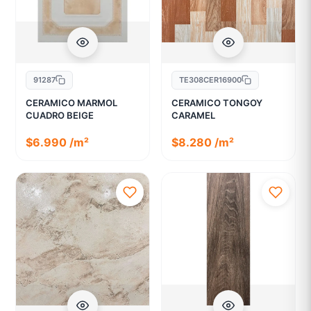
91287
TE308CER16900
CERAMICO MARMOL
CERAMICO TONGOY
CUADRO BEIGE
CARAMEL
$6.990 /m²
$8.280 /m²