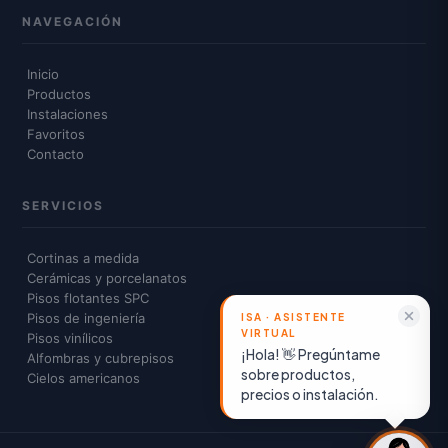
NAVEGACIÓN
Inicio
Productos
Instalaciones
Favoritos
Contacto
SERVICIOS
Cortinas a medida
Cerámicas y porcelanatos
Pisos flotantes SPC
Pisos de ingeniería
Pisos vinílicos
¡Hola! 👋 Pregúntame
Alfombras y cubrepisos
sobre productos,
Cielos americanos
precios o instalación.