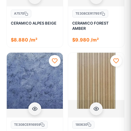
A7570
TE308CER17951
CERAMICO ALPES BEIGE
CERAMICO FOREST
AMBER
$8.880 /m²
$9.980 /m²
TE308CER16959
180630