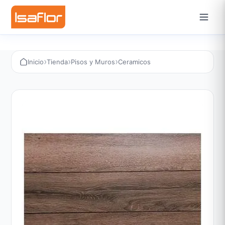
›
›
›
Inicio
Tienda
Pisos y Muros
Ceramicos