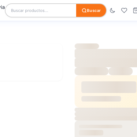
Buscar
YAL ACACIA
CERAMICO R
SKU:
TE308CER18098
$9.980
/
$15.5
Precio caja: