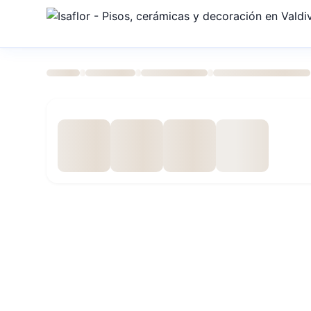
›
›
›
›
Inicio
Tienda
Pisos y Muros
Ceramicos
CERAMICO RO
Especificaciones técnicas
Código SKU
TE308CER18098
Ancho
15.4 cm