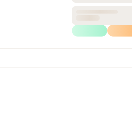
ANCHO
15.4 cm
Calcular m²
Wh
Ficha Técnica
Retiro inmediato
Disponible en tienda