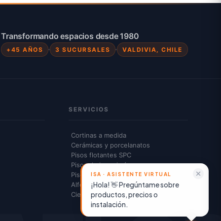
Transformando espacios desde 1980
+45 AÑOS
3 SUCURSALES
VALDIVIA, CHILE
SERVICIOS
Cortinas a medida
Cerámicas y porcelanatos
Pisos flotantes SPC
Pisos de ingeniería
Pisos vinílicos
¡Hola! 👋 Pregúntame sobre
Alfombras y cubrepisos
productos, precios o
Cielos americanos
instalación.