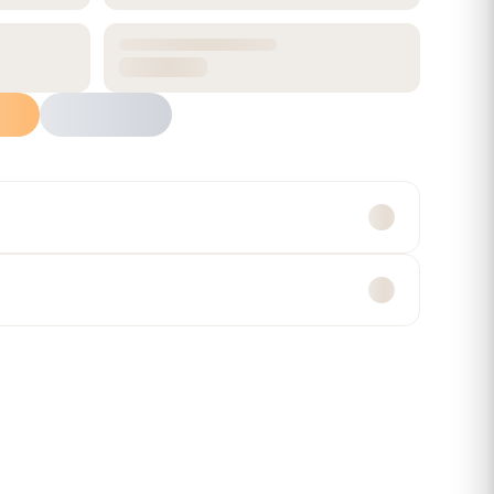
ALTO
RENDIMIENTO
60 cm
1.56 m²
Agregar al carrito
atsApp
Múltiples formas de
Compra segura
pago
Garantía y devoluciones
Efectivo, transferencia,
tarjetas