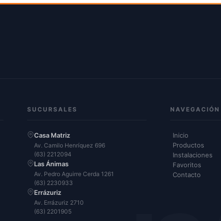
SUCURSALES
NAVEGACIÓN
Casa Matriz
Inicio
Productos
Av. Camilo Henríquez 696
(63) 2212094
Instalaciones
Las Ánimas
Favoritos
Av. Pedro Aguirre Cerda 1261
Contacto
(63) 2230933
Errázuriz
Av. Errázuriz 2710
(63) 2201905