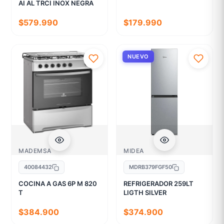
AI AL TRCI INOX NEGRA
$579.990
$179.990
NUEVO
MADEMSA
MIDEA
40084432
MDRB379FGF50
COCINA A GAS 6P M 820
REFRIGERADOR 259LT
T
LIGTH SILVER
$384.900
$374.900