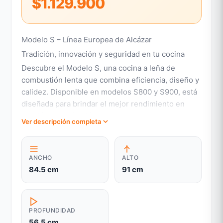
$1.129.900
Modelo S – Línea Europea de Alcázar
Tradición, innovación y seguridad en tu cocina
Descubre el Modelo S, una cocina a leña de
combustión lenta que combina eficiencia, diseño y
calidez. Disponible en modelos S800 y S900, está
diseñada para brindar el mejor rendimiento en
cocción y calefacción.
Ver descripción completa
Su diseño moderno y funcional, inspirado en la
calidez del sur de Chile, combina la eficiencia
ANCHO
ALTO
energética con una estética sofisticada. Los
84.5 cm
91 cm
modelos S800 y S900 cuentan con una cubierta de
acero y cristales termocerámicos capaces de
resistir temperaturas de hasta 800°C.
PROFUNDIDAD
Para una experiencia segura y práctica, el Modelo
56.5 cm