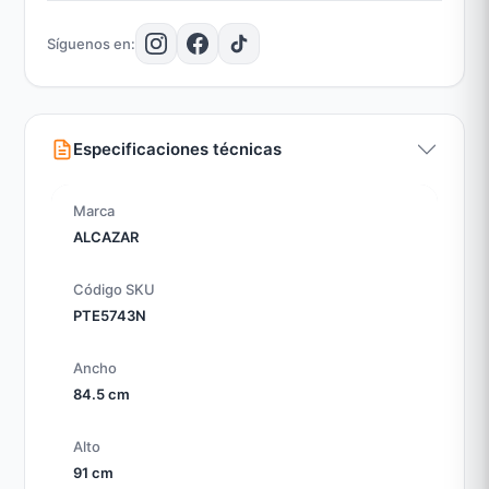
Potencia: 11 KW = 9458 Kcal
Rango Calefacción: Hasta 180 m²
Síguenos en:
Tiraje: Frontal
Diámetro del cañón: 5"
Especificaciones técnicas
Marca
ALCAZAR
Código SKU
PTE5743N
Ancho
84.5 cm
Alto
91 cm