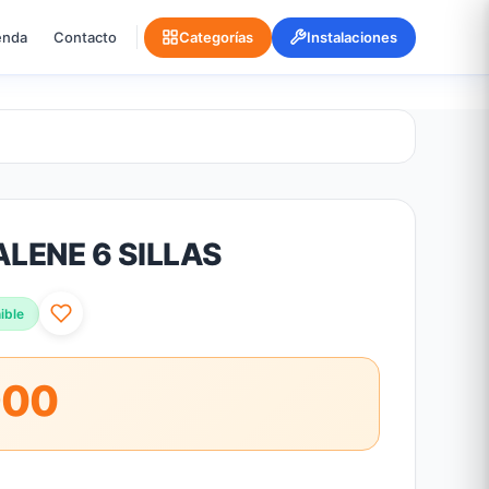
enda
Contacto
Categorías
Instalaciones
LENE 6 SILLAS
ible
900