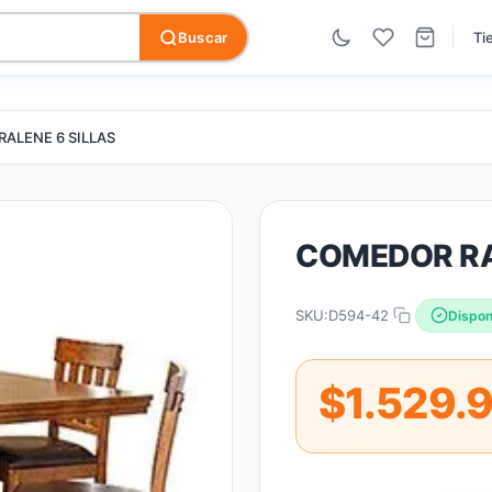
Buscar
Ti
ALENE 6 SILLAS
COMEDOR RA
SKU:
D594-42
Dispon
$1.529.