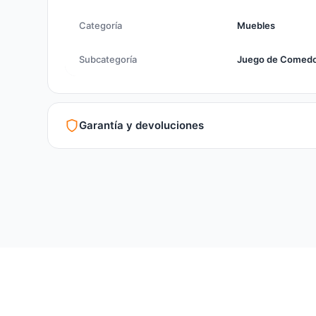
Categoría
Muebles
Subcategoría
Juego de Comed
Garantía y devoluciones
Garantía legal según normativa vigente
Revisión de estado del producto y embalaje
Atención personalizada para cambios y devoluciones