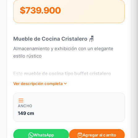
$739.900
Mueble de Cocina Cristalero 🪑
Almacenamiento y exhibición con un elegante
estilo rústico
Este
mueble de cocina tipo buffet cristalero
combina un elegante acabado
negro con detalles
Ver descripción completa
en madera natural
, aportando calidez y carácter a
tu cocina o comedor. Su amplio diseño ofrece
espacio de sobra para guardar y lucir tu vajilla.
ANCHO
149 cm
Guardar y lucir en un solo mueble
Agregar al carrito
WhatsApp