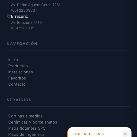
Av. Pedro Aguirre Cerda 1261
(63) 2230933
Errázuriz
Av. Errázuriz 2710
(63) 2201905
NAVEGACIÓN
Inicio
Productos
Instalaciones
Favoritos
Contacto
SERVICIOS
Cortinas a medida
Cerámicas y porcelanatos
Pisos flotantes SPC
Pisos de ingeniería