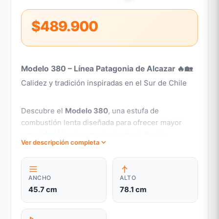
$489.900
Modelo 380 – Línea Patagonia de Alcazar 🔥🏡
Calidez y tradición inspiradas en el Sur de Chile
Descubre el
Modelo 380
, una estufa de
combustión lenta diseñada para ofrecer mayor
capacidad térmica, manteniendo el diseño
Ver descripción completa
moderno y funcional que caracteriza a la línea
Patagonia. Inspirada en los estilos de vida
tradicionales del Sur de Chile, evoca la calidez del
ANCHO
ALTO
fuego y la convivencia alrededor de él. Su
45.7 cm
78.1 cm
estructura más amplia y robusta la convierte en la
opción perfecta para calefaccionar espacios
medianos a grandes, combinando practicidad y