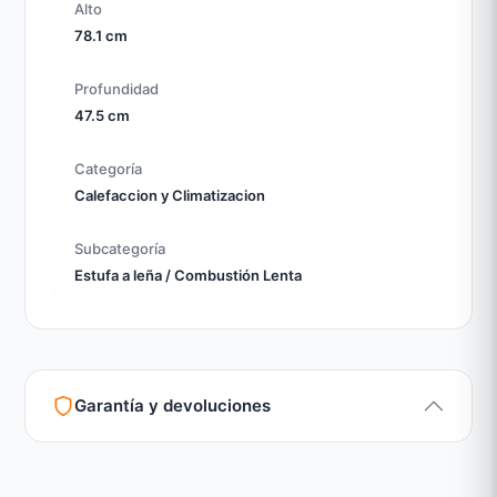
Alto
78.1 cm
Profundidad
47.5 cm
Categoría
Calefaccion y Climatizacion
Subcategoría
Estufa a leña / Combustión Lenta
Garantía y devoluciones
Garantía legal según normativa vigente
Revisión de estado del producto y embalaje