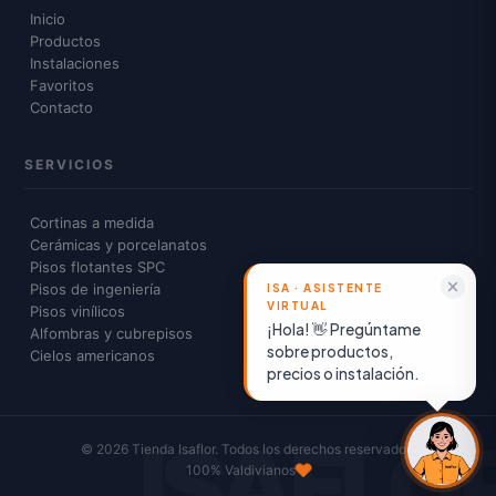
Inicio
Productos
Instalaciones
Favoritos
Contacto
SERVICIOS
Cortinas a medida
Cerámicas y porcelanatos
Pisos flotantes SPC
Pisos de ingeniería
Pisos vinílicos
¡Hola! 👋 Pregúntame
Alfombras y cubrepisos
sobre productos,
Cielos americanos
precios o instalación.
© 2026 Tienda Isaflor. Todos los derechos reservados.
100% Valdivianos