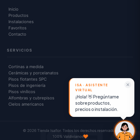
Inicio
Productos
Instalaciones
Favoritos
Contacto
SERVICIOS
Cortinas a medida
Cerámicas y porcelanatos
Pisos flotantes SPC
Pisos de ingeniería
Pisos vinílicos
¡Hola! 👋 Pregúntame
Alfombras y cubrepisos
sobre productos,
Cielos americanos
precios o instalación.
© 2026 Tienda Isaflor. Todos los derechos reservados.
100% Valdivianos