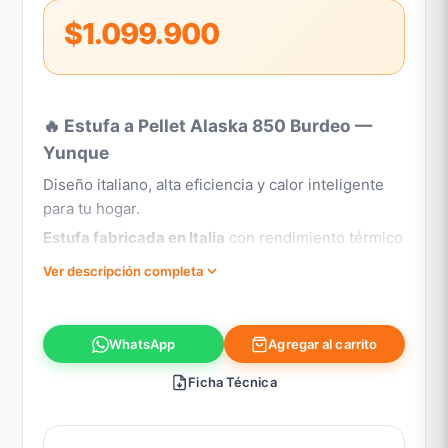
$1.099.900
🔥 Estufa a Pellet Alaska 850 Burdeo —
Yunque
Diseño italiano, alta eficiencia y calor inteligente
para tu hogar.
Estufa fabricada en Italia
con rendimiento térmico
de
86% nominal / 91% reducida
. Su
convección
Ver descripción completa
secundaria
optimiza la combustión, entregando
mayor ahorro y calor uniforme.
Control inteligente:
pantalla táctil digital, control
Agregar al carrito
WhatsApp
remoto inalámbrico incluido y WiFi opcional para
Ficha Técnica
manejar desde tu smartphone. Incluye
3
encendidos/apagados diarios programables
.
Características principales: