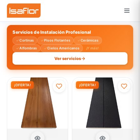
Servicios de Instalación Profesional
Cortinas
Pisos Flotantes
Cerámicas
Alfombras
Cielos Americanos
¡Y más!
Ver servicios
¡OFERTA!
¡OFERTA!