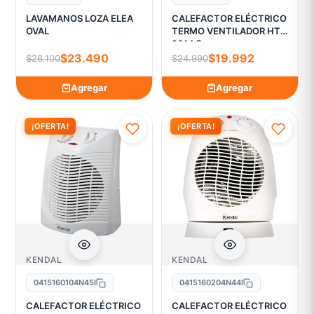
LAVAMANOS LOZA ELEA
CALEFACTOR ELÉCTRICO
OVAL
TERMO VENTILADOR HT
2014 R
$23.490
$19.992
$26.100
$24.990
Agregar
Agregar
¡OFERTA!
¡OFERTA!
KENDAL
KENDAL
0415160104N45I
0415160204N44I
CALEFACTOR ELÉCTRICO
CALEFACTOR ELÉCTRICO