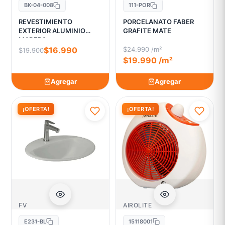
BK-04-008
111-POR
REVESTIMIENTO
PORCELANATO FABER
EXTERIOR ALUMINIO
GRAFITE MATE
MADERA
$16.990
$24.990 /m²
$19.900
$19.990 /m²
Agregar
Agregar
¡OFERTA!
¡OFERTA!
FV
AIROLITE
E231-BL
15118001