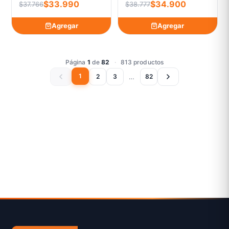
$33.990
$34.900
$37.766
$38.777
Agregar
Agregar
Página
1
de
82
·
813 productos
1
…
2
3
82