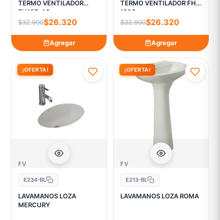
TERMO VENTILADOR
TERMO VENTILADOR FH-
FH107-AS
120S
$26.320
$26.320
$32.900
$32.900
Agregar
Agregar
¡OFERTA!
¡OFERTA!
FV
FV
E234-BL
E213-BL
LAVAMANOS LOZA
LAVAMANOS LOZA ROMA
MERCURY