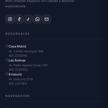
años creando espacios con calidad y asesoría
especializada.
SUCURSALES
Casa Matriz
Av. Camilo Henríquez 696
(63) 2212094
Las Ánimas
Av. Pedro Aguirre Cerda 1261
(63) 2230933
Errázuriz
Av. Errázuriz 2710
(63) 2201905
NAVEGACIÓN