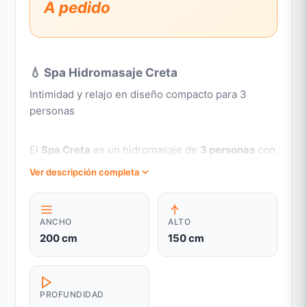
A pedido
💧 Spa Hidromasaje Creta
Intimidad y relajo en diseño compacto para 3
personas
El
Spa Creta
es un hidromasaje de
3 personas
con
2 asientos y 1 cama ergonómica
, ideal para
Ver descripción completa
terrazas y patios. Equipado con
18 jets de acero
inoxidable
para hidroterapia profesional que alivia
estrés y tensiones musculares.
ANCHO
ALTO
200 cm
150 cm
Ventajas principales:
Plug & Play:
Conector de 4,5 metros, sin obras
eléctricas.
PROFUNDIDAD