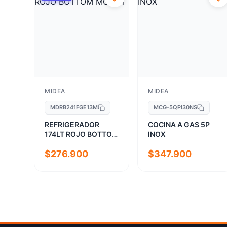
MIDEA
MIDEA
MDRB241FGE13M
MCG-5QPI30NS
REFRIGERADOR
COCINA A GAS 5P
174LT ROJO BOTTOM
INOX
MOUNT
$276.900
$347.900