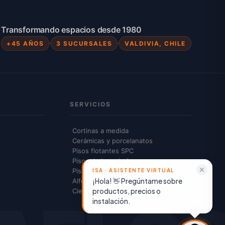
Transformando espacios desde 1980
+45 AÑOS
3 SUCURSALES
VALDIVIA, CHILE
SERVICIOS
Cortinas a medida
Cerámicas y porcelanatos
Pisos flotantes SPC
Pisos de ingeniería
Pisos vinílicos
¡Hola! 👋 Pregúntame sobre
Alfombras y cubrepisos
productos, precios o
Cielos americanos
instalación.