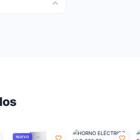
Pantalla:
Digital LED
Luz interior:
Sí
WiFi:
No
Modelo:
MLS-155GE0
Color:
Silver / Gris
Garantía:
2 años (moto
✅
Incluye
Mangueras de instala
Importante:
Conecta a re
agua y desagüe adecuado. 
regularmente para manten
dos
NUEVO