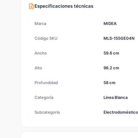
Especificaciones técnicas
Marca
MIDEA
Código SKU
MLS-155GE04N
Ancho
59.6 cm
Alto
96.2 cm
Profundidad
58 cm
Categoría
Linea Blanca
Subcategoría
Electrodoméstic