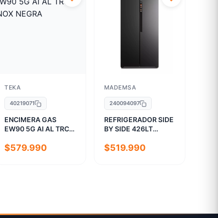
TEKA
MADEMSA
40219071
240094097
ENCIMERA GAS
REFRIGERADOR SIDE
EW90 5G AI AL TRCI
BY SIDE 426LT
INOX NEGRA
MAS430 NO FROST
$579.990
$519.990