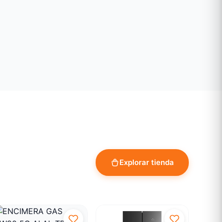
4N
r 10 años)
ción
d 220V con tierra, asegura buen suministro de
Nivela antes de usar y limpia el filtro
er rendimiento y durabilidad.
Explorar tienda