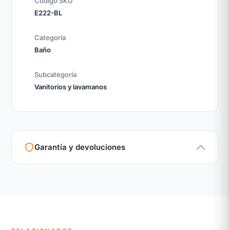
Código SKU
E222-BL
Categoría
Baño
Subcategoría
Vanitorios y lavamanos
Garantía y devoluciones
Garantía legal según normativa vigente
Revisión de estado del producto y embalaje
Atención personalizada para cambios y devoluciones