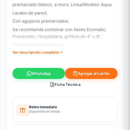
premarcado blanco, a muro, Línea/Modelo: Aqua
Lavabo de pared.
Con agujeros premarcados.
Se recomienda combinar con llaves Ecomatic,
Pressmatic, Hospitalaria, grifería de 4” u 8”.
Con agujero rebosadero.
Ver descripción completa
Con salpicadero.
Nota: Para su instalación se debe utilizar el set de
soportes (E222.10), venta por separado.
Agregar al carrito
WhatsApp
Ficha Técnica
Retiro inmediato
Disponible en tienda