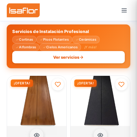
Servicios de Instalación Profesional
Cortinas
Pisos Flotantes
Cerámicas
Alfombras
Cielos Americanos
¡Y más!
Ver servicios
¡OFERTA!
¡OFERTA!