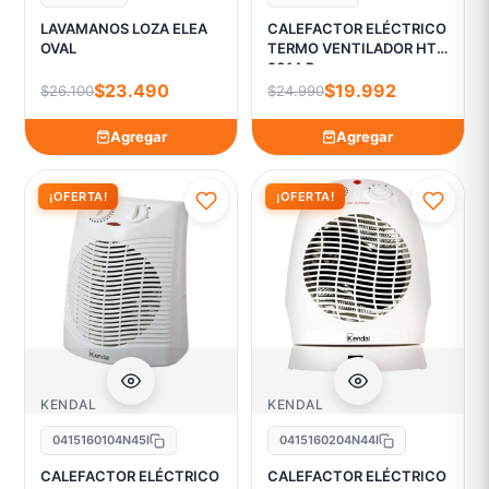
LAVAMANOS LOZA ELEA
CALEFACTOR ELÉCTRICO
OVAL
TERMO VENTILADOR HT
2014 R
$23.490
$19.992
$26.100
$24.990
Agregar
Agregar
¡OFERTA!
¡OFERTA!
KENDAL
KENDAL
0415160104N45I
0415160204N44I
CALEFACTOR ELÉCTRICO
CALEFACTOR ELÉCTRICO