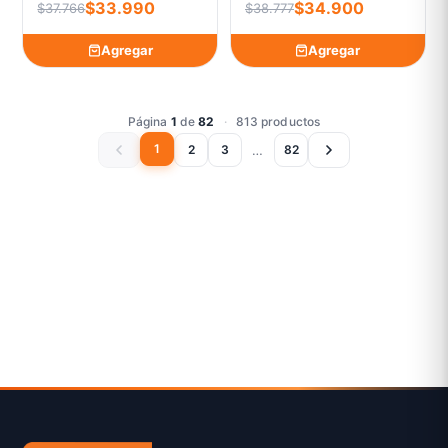
$33.990
$34.900
$37.766
$38.777
Agregar
Agregar
Página
1
de
82
·
813 productos
1
…
2
3
82