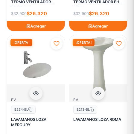
TERMO VENTILADOR
TERMO VENTILADOR FH-
FH107-AS
120S
$26.320
$26.320
$32.900
$32.900
Agregar
Agregar
¡OFERTA!
¡OFERTA!
FV
FV
E234-BL
E213-BL
LAVAMANOS LOZA
LAVAMANOS LOZA ROMA
MERCURY