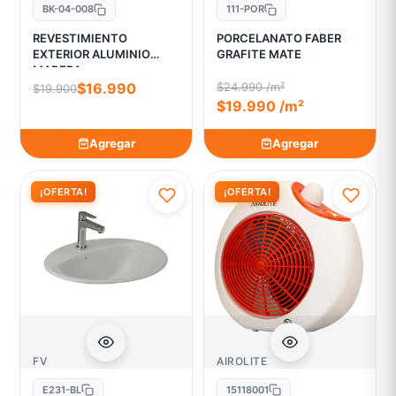
BK-04-008
111-POR
REVESTIMIENTO
PORCELANATO FABER
EXTERIOR ALUMINIO
GRAFITE MATE
MADERA
$16.990
$24.990 /m²
$19.900
$19.990 /m²
Agregar
Agregar
¡OFERTA!
¡OFERTA!
FV
AIROLITE
E231-BL
15118001