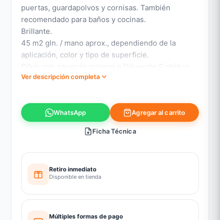
puertas, guardapolvos y cornisas. También
recomendado para baños y cocinas.
Brillante.
45 m2 gln. / mano aprox., dependiendo de la
aplicación, color y tipo de superficie.
Diluir con aguarrás mineral o Diluyente Sintético
Ver descripción completa
Tricolor.
Secado al tacto entre 3 y 4 hrs. Repintado
después de 12 a 14 hrs. dependiendo de las
Agregar al carrito
WhatsApp
condiciones climáticas.
Perfecto para el pintado de exteriores e interiores
Ficha Técnica
por su excelente resistencia a la intemperie y gran
flexibilida
Retiro inmediato
Disponible en tienda
Múltiples formas de pago