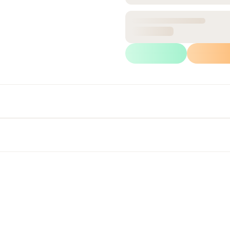
$39.1
Precio caja:
PROFUNDIDAD
8 cm
Calcular m²
Wh
Ficha Técnica
Retiro inmediato
Disponible en tienda