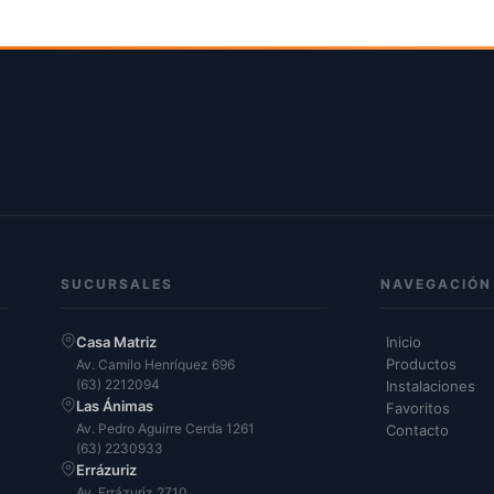
SUCURSALES
NAVEGACIÓN
Casa Matriz
Inicio
Productos
Av. Camilo Henríquez 696
(63) 2212094
Instalaciones
Las Ánimas
Favoritos
Av. Pedro Aguirre Cerda 1261
Contacto
(63) 2230933
Errázuriz
Av. Errázuriz 2710