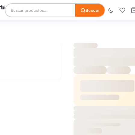
Buscar
ANTE FLOORING CHAMPAG BRILLO
PISO FLOTA
BRILLO
SKU:
2020-0009
Disp
$19.98