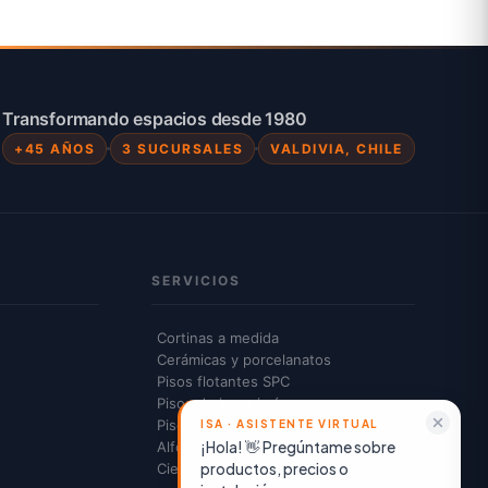
Transformando espacios desde 1980
+45 AÑOS
3 SUCURSALES
VALDIVIA, CHILE
SERVICIOS
Cortinas a medida
Cerámicas y porcelanatos
Pisos flotantes SPC
Pisos de ingeniería
Pisos vinílicos
¡Hola! 👋 Pregúntame sobre
Alfombras y cubrepisos
productos, precios o
Cielos americanos