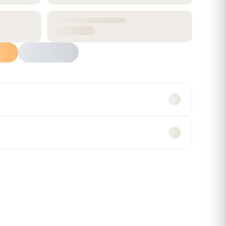
80
RENDIMIENTO
1.96 m²
Agregar al carrito
atsApp
Múltiples formas de
Compra segura
pago
Garantía y devoluciones
Efectivo, transferencia,
tarjetas