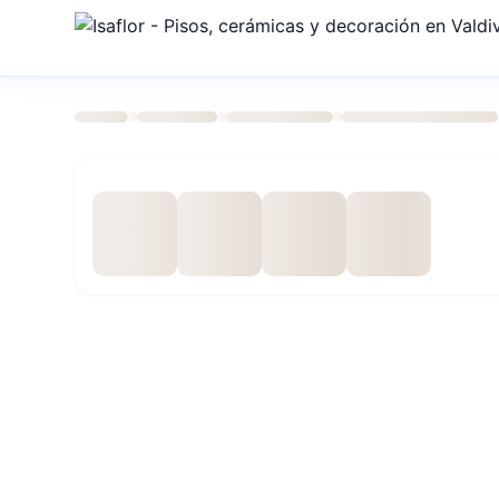
›
›
›
›
Inicio
Tienda
Pisos y Muros
Piso Flotante
PISO FLOT
Especificaciones técnicas
Código SKU
2020-0009
Profundidad
8 cm