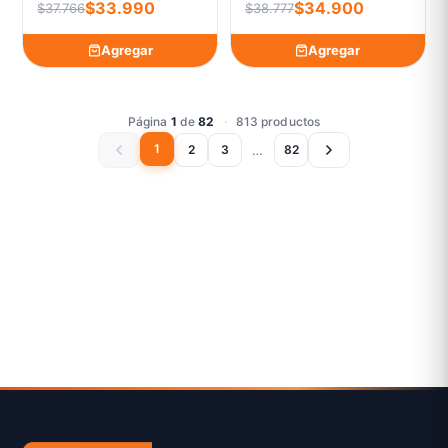
$33.990
$34.900
$37.766
$38.777
Agregar
Agregar
Página
1
de
82
·
813 productos
1
…
2
3
82