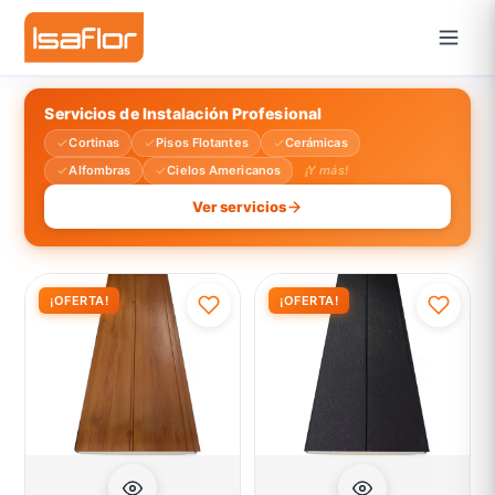
Servicios de Instalación Profesional
Cortinas
Pisos Flotantes
Cerámicas
Alfombras
Cielos Americanos
¡Y más!
Ver servicios
¡OFERTA!
¡OFERTA!