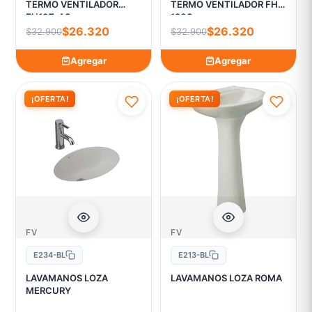
TERMO VENTILADOR
TERMO VENTILADOR FH-
FH107-AS
120S
$26.320
$26.320
$32.900
$32.900
Agregar
Agregar
¡OFERTA!
¡OFERTA!
FV
FV
E234-BL
E213-BL
LAVAMANOS LOZA
LAVAMANOS LOZA ROMA
MERCURY