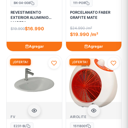
BK-04-008
111-POR
REVESTIMIENTO
PORCELANATO FABER
EXTERIOR ALUMINIO
GRAFITE MATE
MADERA
$16.990
$24.990 /m²
$19.900
$19.990 /m²
Agregar
Agregar
¡OFERTA!
¡OFERTA!
FV
AIROLITE
E231-BL
15118001