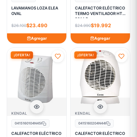
LAVAMANOS LOZA ELEA
CALEFACTOR ELÉCTRICO
OVAL
TERMO VENTILADOR HT
2014 R
$23.490
$19.992
$26.100
$24.990
Agregar
Agregar
¡OFERTA!
¡OFERTA!
KENDAL
KENDAL
0415160104N45I
0415160204N44I
CALEFACTOR ELÉCTRICO
CALEFACTOR ELÉCTRICO