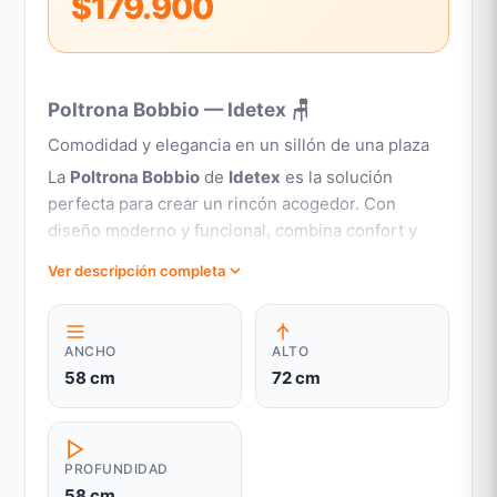
$179.900
Poltrona Bobbio — Idetex 🪑
Comodidad y elegancia en un sillón de una plaza
La
Poltrona Bobbio
de
Idetex
es la solución
perfecta para crear un rincón acogedor. Con
diseño moderno y funcional, combina confort y
versatilidad, ideal para salas de estar, dormitorios
Ver descripción completa
o espacios personales.
Estructura robusta y duradera
Construida con
estructura de madera
sólida y
ANCHO
ALTO
patas de madera
, garantiza estabilidad y
58 cm
72 cm
resistencia. Su peso de 16 kg proporciona una
base firme sin ser excesivamente pesada,
facilitando su reubicación.
PROFUNDIDAD
Armado sencillo
58 cm