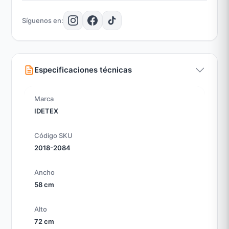
ajustados. Evita exponer el mueble a humedad
directa o luz solar prolongada, y limpia
Síguenos en:
regularmente con un paño seco para mantener la
calidad de la madera.
Especificaciones técnicas
Marca
IDETEX
Código SKU
2018-2084
Ancho
58 cm
Alto
72 cm