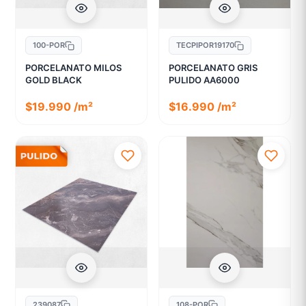
100-POR
TECPIPOR19170
PORCELANATO MILOS
PORCELANATO GRIS
GOLD BLACK
PULIDO AA6000
$19.990 /m²
$16.990 /m²
239087
108-POR