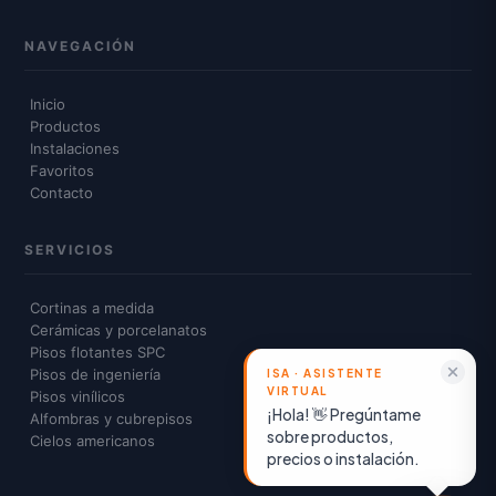
NAVEGACIÓN
Inicio
Productos
Instalaciones
Favoritos
Contacto
SERVICIOS
Cortinas a medida
Cerámicas y porcelanatos
Pisos flotantes SPC
Pisos de ingeniería
Pisos vinílicos
¡Hola! 👋 Pregúntame
Alfombras y cubrepisos
sobre productos,
Cielos americanos
precios o instalación.