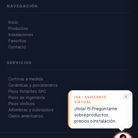
NAVEGACIÓN
Inicio
Productos
Instalaciones
Favoritos
Contacto
SERVICIOS
Cortinas a medida
Cerámicas y porcelanatos
Pisos flotantes SPC
Pisos de ingeniería
Pisos vinílicos
¡Hola! 👋 Pregúntame
Alfombras y cubrepisos
sobre productos,
Cielos americanos
precios o instalación.