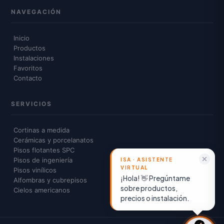
NAVEGACIÓN
Inicio
Productos
Instalaciones
Favoritos
Contacto
SERVICIOS
Cortinas a medida
Cerámicas y porcelanatos
Pisos flotantes SPC
Pisos de ingeniería
Pisos vinílicos
¡Hola! 👋 Pregúntame
Alfombras y cubrepisos
sobre productos,
Cielos americanos
precios o instalación.