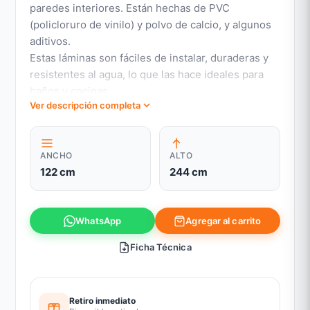
paredes interiores. Están hechas de PVC
(policloruro de vinilo) y polvo de calcio, y algunos
aditivos.
Estas láminas son fáciles de instalar, duraderas y
resistentes al agua, lo que las hace ideales para
baños y cocinas.
Ver descripción completa
•Hidrófugo, resistente al fuego, anti-termitas,
resiste arañazos.
•Fácil de cortar e instalar, no genera polvo, 100%
ANCHO
ALTO
reciclable.
122 cm
244 cm
•Instalación en paredes, techos y muebles con
adhesivo de montaje.
•Apariencia realista, con acabados diversos y
Agregar al carrito
WhatsApp
texturas.
•Decorativo para interiores.
Ficha Técnica
Retiro inmediato