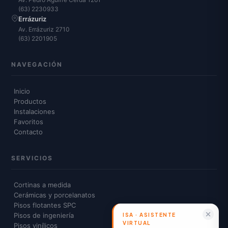
(63) 2230933
Errázuriz
Av. Errázuriz 2710
(63) 2201905
NAVEGACIÓN
Inicio
Productos
Instalaciones
Favoritos
Contacto
SERVICIOS
Cortinas a medida
Cerámicas y porcelanatos
Pisos flotantes SPC
Pisos de ingeniería
Pisos vinílicos