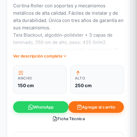
Cortina Roller con soportes y mecanismos
metálicos de alta calidad. Fáciles de instalar y de
alta durabilidad. Única con tres años de garantía en
sus mecanismos.
Tela Blackout, algodón-poliéster + 3 capas de
laminado, 250 cm de alto, peso: 425 Gr/m2,
apertura de luz 0%, Impermeable, mantiene la T°
Ver descripción completa
en las habitaciones, otorga oscuridad y bloquea
tanto el calor exterior como la pérdida de
calefacción. Bloquea la visión al 100%
ANCHO
ALTO
Garantía MecanismosLas Cortinas Roller Volgen
150 cm
250 cm
son las únicas del mercado cuyos mecanismos
cuentan con una garantía de 3 años desde su
fecha de compra. Esta cubre la reparación o
Agregar al carrito
WhatsApp
cambio del repuesto en caso de que los
mecanismos presenten algún tipo de defecto de
Ficha Técnica
fábrica.Mantención y LimpiezaRetirar el polvo y
luego limpiar con paño húmedo,La calidad de este