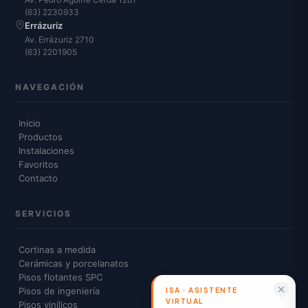
(63) 2230933
Errázuriz
Av. Errázuriz 2710
(63) 2201905
NAVEGACIÓN
Inicio
Productos
Instalaciones
Favoritos
Contacto
SERVICIOS
Cortinas a medida
Cerámicas y porcelanatos
Pisos flotantes SPC
Pisos de ingeniería
Pisos vinílicos