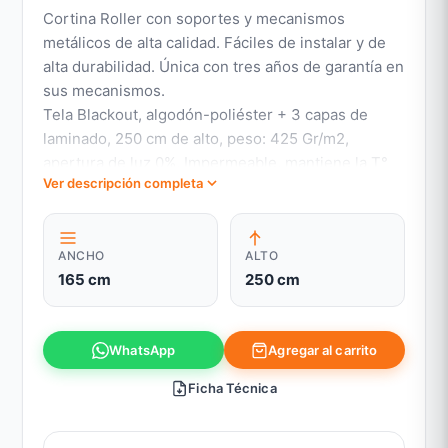
Cortina Roller con soportes y mecanismos
metálicos de alta calidad. Fáciles de instalar y de
alta durabilidad. Única con tres años de garantía en
sus mecanismos.
Tela Blackout, algodón-poliéster + 3 capas de
laminado, 250 cm de alto, peso: 425 Gr/m2,
apertura de luz 0%, Impermeable, mantiene la T°
Ver descripción completa
en las habitaciones, otorga oscuridad y bloquea
tanto el calor exterior como la pérdida de
calefacción. Bloquea la visión al 100%
ANCHO
ALTO
Garantía MecanismosLas Cortinas Roller Volgen
165 cm
250 cm
son las únicas del mercado cuyos mecanismos
cuentan con una garantía de 3 años desde su
fecha de compra. Esta cubre la reparación o
Agregar al carrito
WhatsApp
cambio del repuesto en caso de que los
mecanismos presenten algún tipo de defecto de
Ficha Técnica
fábrica.Mantención y LimpiezaRetirar el polvo y
luego limpiar con paño húmedo,La calidad de este