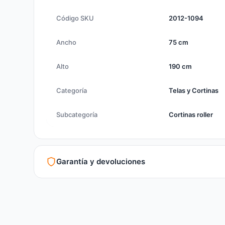
Código SKU
2012-1094
Ancho
75 cm
Alto
190 cm
Categoría
Telas y Cortinas
Subcategoría
Cortinas roller
Garantía y devoluciones
Garantía legal según normativa vigente
Revisión de estado del producto y embalaje
Atención personalizada para cambios y devoluciones