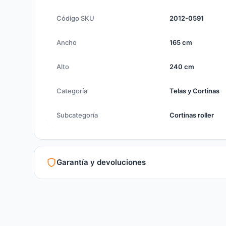
Código SKU
2012-0591
Ancho
165 cm
Alto
240 cm
Categoría
Telas y Cortinas
Subcategoría
Cortinas roller
Garantía y devoluciones
Garantía legal según normativa vigente
Revisión de estado del producto y embalaje
Atención personalizada para cambios y devoluciones