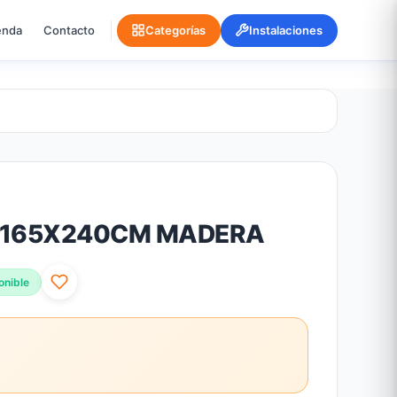
enda
Contacto
Categorías
Instalaciones
 165X240CM MADERA
onible