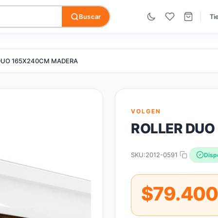
Buscar
Ti
DUO 165X240CM MADERA
VOLGEN
ROLLER DUO
SKU:
2012-0591
Disp
$79.400