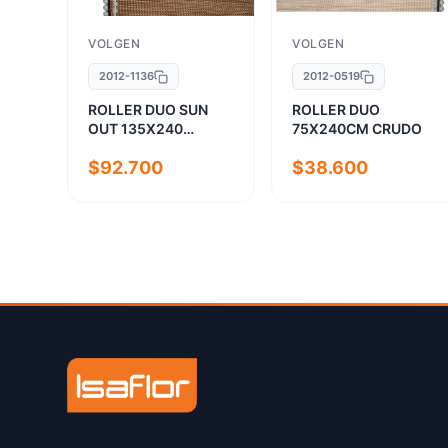
VOLGEN
VOLGEN
2012-1136
2012-0519
ROLLER DUO SUN
ROLLER DUO
OUT 135X240
75X240CM CRUDO
MADERA
$92.700
$38.600