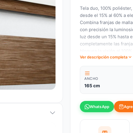
Tela duo, 100% poliéster,
desde el 15% al 60% a ele
Combina franjas de malla 
con precisión la luminos
luz desde un 15% hasta el
completamente las franjas
bloquea la visión al 100%
Ver descripción completa
ANCHO
165 cm
Agreg
WhatsApp