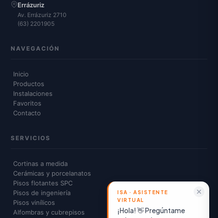
Errázuriz
Av. Errázuriz 2710
(63) 2201905
NAVEGACIÓN
Inicio
Productos
Instalaciones
Favoritos
Contacto
SERVICIOS
Cortinas a medida
Cerámicas y porcelanatos
Pisos flotantes SPC
Pisos de ingeniería
Pisos vinílicos
¡Hola! 👋 Pregúntame
Alfombras y cubrepisos