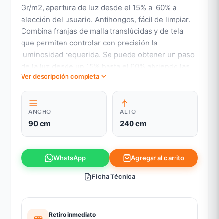
Gr/m2, apertura de luz desde el 15% al 60% a
elección del usuario. Antihongos, fácil de limpiar.
Combina franjas de malla translúcidas y de tela
que permiten controlar con precisión la
luminosidad requerida. Se puede obtener un paso
de la luz desde un 15% hasta el 60% abriendo las
Ver descripción completa
franjas de tela. Al cerrar completamente las franjas
de tela y llevar al mínimo la luminosidad, se
bloquea la visión al 100%
ANCHO
ALTO
90 cm
240 cm
Agregar al carrito
WhatsApp
Ficha Técnica
Retiro inmediato