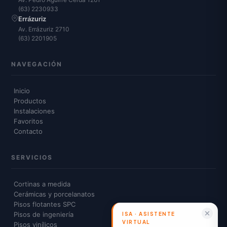
(63) 2230933
Errázuriz
Av. Errázuriz 2710
(63) 2201905
NAVEGACIÓN
Inicio
Productos
Instalaciones
Favoritos
Contacto
SERVICIOS
Cortinas a medida
Cerámicas y porcelanatos
Pisos flotantes SPC
Pisos de ingeniería
Pisos vinílicos