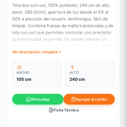
Tela duo sun out, 100% poliéster, 240 cm de alto,
peso: 380 Gr/m2, apertura de luz desde el 5% al
50% a elección del usuario. Antihongos, fácil de
limpiar. Combina franjas de malla translúcidas y de
tela sun out que permiten controlar con precisión
la luminosidad requerida. Se puede obtener un
paso de la luz desde un 5% hasta el 50% abriendo
Ver descripción completa
las franjas de tela. Al cerrar completamente las
franjas de tela y llevar al mínimo la luminosidad, se
bloquea la visión al 100%.
ANCHO
ALTO
105 cm
240 cm
Agregar al carrito
WhatsApp
Ficha Técnica