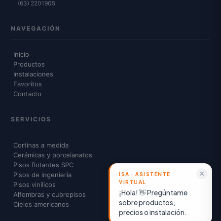
(63) 2201905
NAVEGACIÓN
Inicio
Productos
Instalaciones
Favoritos
Contacto
SERVICIOS
Cortinas a medida
Cerámicas y porcelanatos
Pisos flotantes SPC
Pisos de ingeniería
Pisos vinílicos
¡Hola! 👋 Pregúntame
Alfombras y cubrepisos
sobre productos,
Cielos americanos
precios o instalación.