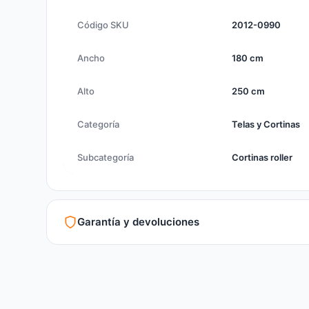
Código SKU
2012-0990
Ancho
180 cm
Alto
250 cm
Categoría
Telas y Cortinas
Subcategoría
Cortinas roller
Garantía y devoluciones
Garantía legal según normativa vigente
Revisión de estado del producto y embalaje
Atención personalizada para cambios y devoluciones