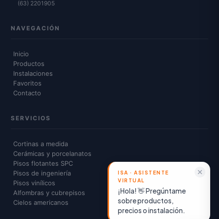
(63) 2201905
NAVEGACIÓN
Inicio
Productos
Instalaciones
Favoritos
Contacto
SERVICIOS
Cortinas a medida
Cerámicas y porcelanatos
Pisos flotantes SPC
Pisos de ingeniería
Pisos vinílicos
¡Hola! 👋 Pregúntame
Alfombras y cubrepisos
sobre productos,
Cielos americanos
precios o instalación.