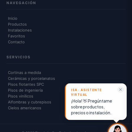
NAVEGACIÓN
Inicio
Productos
Instalaciones
Favoritos
Contacto
SERVICIOS
Cortinas a medida
Cerámicas y porcelanatos
Pisos flotantes SPC
Pisos de ingeniería
Pisos vinílicos
¡Hola! 👋 Pregúntame
Alfombras y cubrepisos
sobre productos,
Cielos americanos
precios o instalación.