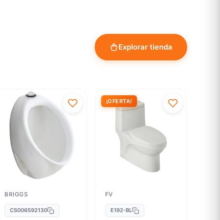
Explorar tienda
¡OFERTA!
BRIGGS
FV
CS006592130
E192-BL