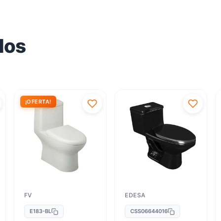
dos
¡OFERTA!
FV
EDESA
E183-BL
CSS06644016