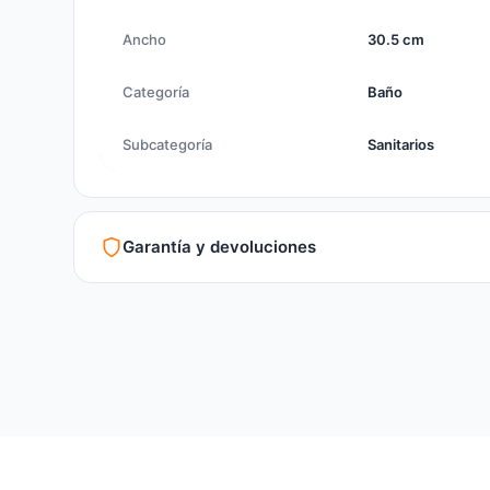
Ancho
30.5 cm
Categoría
Baño
Subcategoría
Sanitarios
Garantía y devoluciones
Garantía legal según normativa vigente
Revisión de estado del producto y embalaje
Atención personalizada para cambios y devoluciones