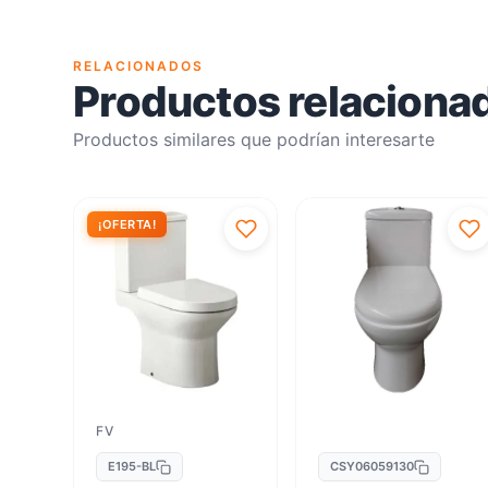
RELACIONADOS
Productos relaciona
Productos similares que podrían interesarte
¡OFERTA!
FV
E195-BL
CSY06059130