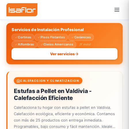
Servicios de Instalación Profesional
Cortinas
Pisos Flotantes
Cerámicas
Alfombras
Cielos Americanos
¡Y más!
Ver servicios
CALEFACCION Y CLIMATIZACION
Estufas a Pellet en Valdivia -
Calefacción Eficiente
Calefacciona tu hogar con estufas a pellet en Valdivia.
Calefacción ecológica, eficiente y económica. Contamos
con más de 25 productos con entrega inmediata.
Programables, bajo consumo y fácil mantención. Ideales