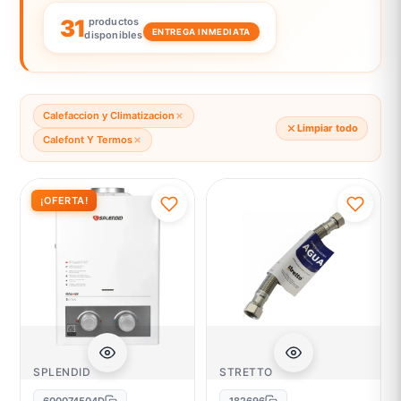
nuestras tiendas en Valdivia y conoce mucho más!
31
productos
ENTREGA INMEDIATA
disponibles
Calefaccion y Climatizacion
Limpiar todo
Calefont Y Termos
¡OFERTA!
SPLENDID
STRETTO
600074504D
182696