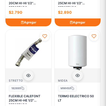
20CM HI-HI 1/2''
25CM HI-HI 1/2''
REFORZADO
REFORZADO
$2.790
$2.890
Agregar
Agregar
STRETTO
MIDEA
182695
MWH50
FLEXIBLE CALEFONT
TERMO EELECTRICO 50
25CM HI-HE 1/2''
LT
REFORZADO