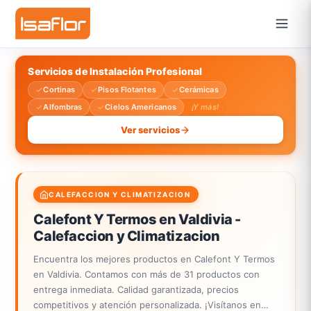
Servicios de Instalación Profesional
Cortinas
Pisos Flotantes
Cerámicas
Alfombras
Cielos Americanos
¡Y más!
Ver servicios
CALEFACCION Y CLIMATIZACION
Calefont Y Termos en Valdivia -
Calefaccion y Climatizacion
Encuentra los mejores productos en Calefont Y Termos
en Valdivia. Contamos con más de 31 productos con
entrega inmediata. Calidad garantizada, precios
competitivos y atención personalizada. ¡Visítanos en