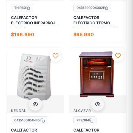
THIR60
0415200204002I
CALEFACTOR
CALEFACTOR
ELÉCTRICO INFRARROJO
ELÉCTRICO TERMO
TH-IR60
VENTILADOR KHB-2005
$196.690
$65.990
KENDAL
ALCAZAR
0415160104N45I
PTE364
CALEFACTOR
CALEFACTOR