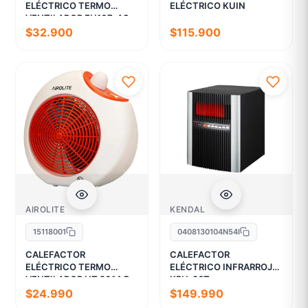
ELÉCTRICO TERMO
ELÉCTRICO KUIN
VENTILADOR FH107-AS
$32.900
$115.900
AIROLITE
KENDAL
15118001
0408130104N54I
CALEFACTOR
CALEFACTOR
ELÉCTRICO TERMO
ELÉCTRICO INFRARROJO
VENTILADOR HT 2014 R
KPH-96T
$24.990
$149.990