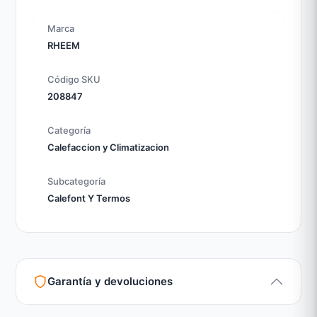
✅ Incluye:
Calefont Rheem Digital 10 litros
Marca
Importante:
No instale en baños ni dormitorios. La
RHEEM
instalación debe ser realizada por profesional
certificado por la SEC para garantizar
Código SKU
funcionamiento, seguridad y validez de garantía.
208847
Categoría
Calefaccion y Climatizacion
Subcategoría
Calefont Y Termos
Garantía y devoluciones
Garantía legal según normativa vigente