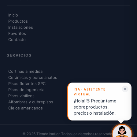
Inicio
Productos
Instalaciones
Favoritos
Contacto
SERVICIOS
Cortinas a medida
Cerámicas y porcelanatos
Pisos flotantes SPC
Pisos de ingeniería
Pisos vinílicos
¡Hola! 👋 Pregúntame
Alfombras y cubrepisos
sobre productos,
Cielos americanos
precios o instalación.
© 2026 Tienda Isaflor. Todos los derechos reservados.