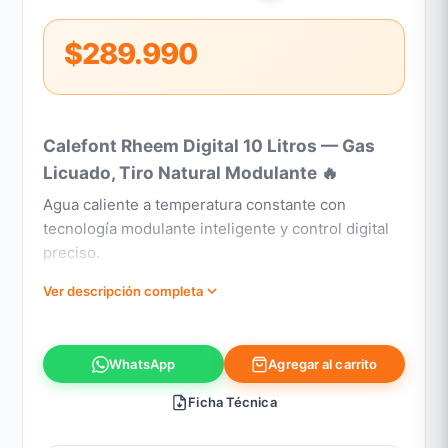
$289.990
Calefont Rheem Digital 10 Litros — Gas
Licuado, Tiro Natural Modulante 🔥
Agua caliente a temperatura constante con
tecnología modulante inteligente y control digital
preciso.
ℹ️ INFORMACIÓN TÉCNICA
Ver descripción completa
Tipo:
Calefont tiro natural
Capacidad:
10 litros/minuto
Agregar al carrito
WhatsApp
Alimentación:
Gas licuado
Modelo:
Rheem Prestige Digital Modulante
Ficha Técnica
Código:
600076001F