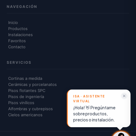
NAVEGACIÓN
Inicio
Productos
Instalaciones
Favoritos
Contacto
SERVICIOS
Cortinas a medida
Cerámicas y porcelanatos
Pisos flotantes SPC
Pisos de ingeniería
Pisos vinílicos
¡Hola! 👋 Pregúntame
Alfombras y cubrepisos
sobre productos,
Cielos americanos
precios o instalación.