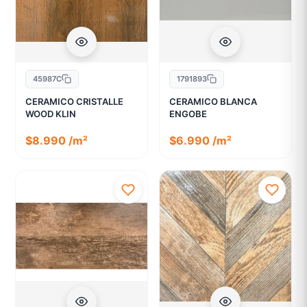
45987C
1791893
CERAMICO CRISTALLE
CERAMICO BLANCA
WOOD KLIN
ENGOBE
$8.990 /m²
$6.990 /m²