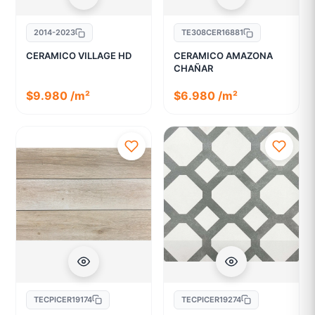
2014-2023
TE308CER16881
CERAMICO VILLAGE HD
CERAMICO AMAZONA
CHAÑAR
$9.980 /m²
$6.980 /m²
TECPICER19174
TECPICER19274