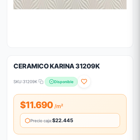
CERAMICO KARINA 31209K
SKU:
31209K
Disponible
$11.690
/m²
$22.445
Precio caja: