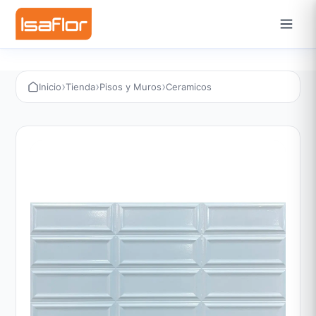
›
›
›
Inicio
Tienda
Pisos y Muros
Ceramicos