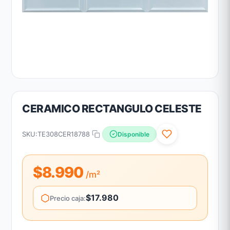
CERAMICO RECTANGULO CELESTE
SKU:
TE308CER18788
Disponible
$8.990
/m²
$17.980
Precio caja: