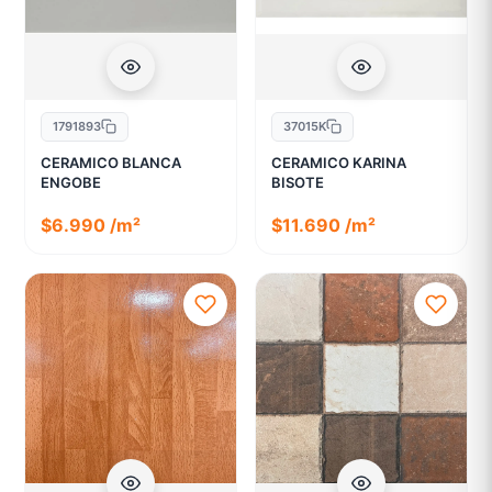
1791893
37015K
CERAMICO BLANCA
CERAMICO KARINA
ENGOBE
BISOTE
$6.990 /m²
$11.690 /m²