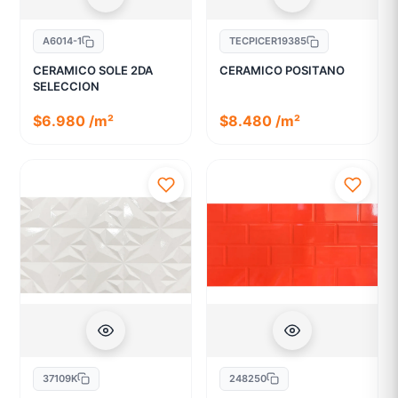
A6014-1
TECPICER19385
CERAMICO SOLE 2DA
CERAMICO POSITANO
SELECCION
$6.980 /m²
$8.480 /m²
37109K
248250