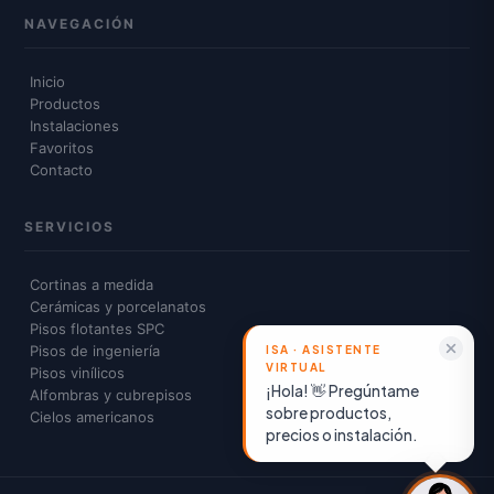
NAVEGACIÓN
Inicio
Productos
Instalaciones
Favoritos
Contacto
SERVICIOS
Cortinas a medida
Cerámicas y porcelanatos
Pisos flotantes SPC
Pisos de ingeniería
Pisos vinílicos
¡Hola! 👋 Pregúntame
Alfombras y cubrepisos
sobre productos,
Cielos americanos
precios o instalación.