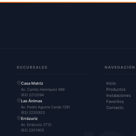
SUCURSALES
NAVEGACIÓN
Casa Matriz
Inicio
Productos
Av. Camilo Henríquez 696
(63) 2212094
Instalaciones
Las Ánimas
Favoritos
Av. Pedro Aguirre Cerda 1261
Contacto
(63) 2230933
Errázuriz
Av. Errázuriz 2710
(63) 2201905