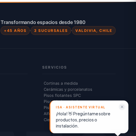
Transformando espacios desde 1980
+45 AÑOS
3 SUCURSALES
VALDIVIA, CHILE
SERVICIOS
Cortinas a medida
Cerámicas y porcelanatos
Pisos flotantes SPC
Pisos de ingeniería
Pisos vinílicos
¡Hola! 👋 Pregúntame sobre
Alfombras y cubrepisos
productos, precios o
Cielos americanos
instalación.