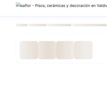
›
›
›
›
Inicio
Tienda
Pisos y Muros
Ceramicos
CERAMICO VI
Especificaciones técnicas
Código SKU
2014-2023
Ancho
31 cm