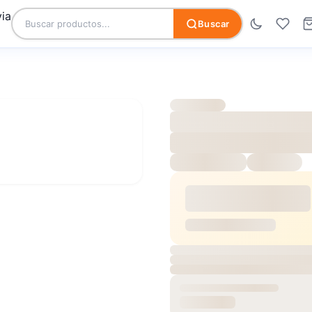
Buscar
LLAGE HD
CERAMICO V
SKU:
2014-2023
Disp
$9.980
/
$21.87
Precio caja: