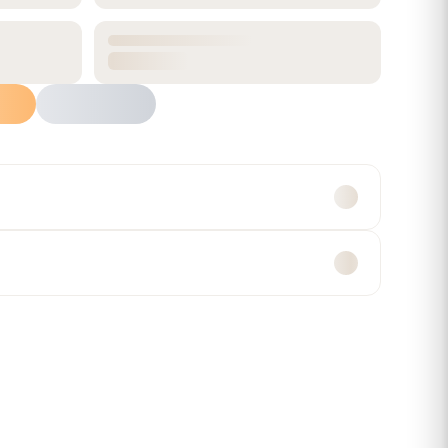
ALTO
RENDIMIENTO
59 cm
2.19 m²
Agregar al carrito
atsApp
Múltiples formas de
Compra segura
pago
Garantía y devoluciones
Efectivo, transferencia,
tarjetas