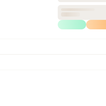
ANCHO
31 cm
Calcular m²
Wh
Ficha Técnica
Retiro inmediato
Disponible en tienda