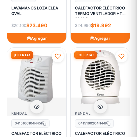
LAVAMANOS LOZA ELEA
CALEFACTOR ELÉCTRICO
OVAL
TERMO VENTILADOR HT
2014 R
$23.490
$19.992
$26.100
$24.990
Agregar
Agregar
¡OFERTA!
¡OFERTA!
KENDAL
KENDAL
0415160104N45I
0415160204N44I
CALEFACTOR ELÉCTRICO
CALEFACTOR ELÉCTRICO