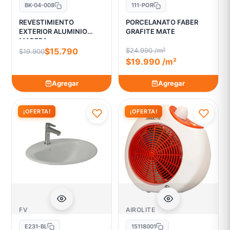
BK-04-008
111-POR
REVESTIMIENTO
PORCELANATO FABER
EXTERIOR ALUMINIO
GRAFITE MATE
MADERA
$15.790
$24.990 /m²
$19.900
$19.990 /m²
Agregar
Agregar
¡OFERTA!
¡OFERTA!
FV
AIROLITE
E231-BL
15118001