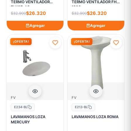
TERMO VENTILADOR
TERMO VENTILADOR FH-
FH107-AS
120S
$26.320
$26.320
$32.900
$32.900
Agregar
Agregar
¡OFERTA!
¡OFERTA!
FV
FV
E234-BL
E213-BL
LAVAMANOS LOZA
LAVAMANOS LOZA ROMA
MERCURY