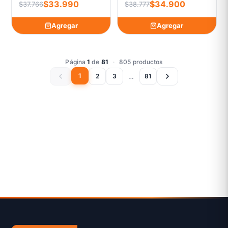
$33.990
$34.900
$37.766
$38.777
Agregar
Agregar
Página
1
de
81
·
805 productos
1
…
2
3
81