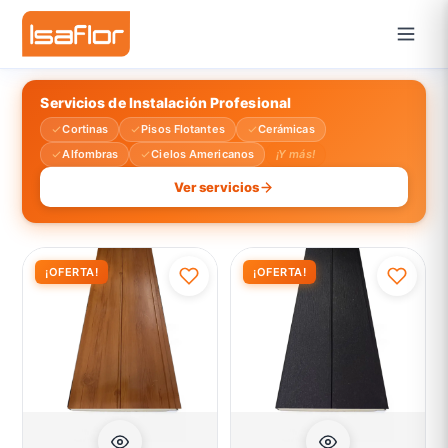
Servicios de Instalación Profesional
Cortinas
Pisos Flotantes
Cerámicas
Alfombras
Cielos Americanos
¡Y más!
Ver servicios
¡OFERTA!
¡OFERTA!