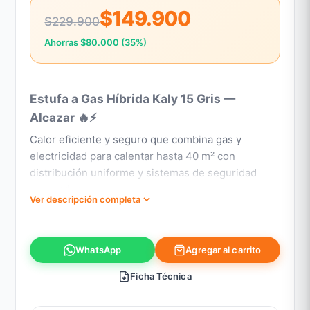
$149.900
$229.900
Ahorras $80.000 (35%)
Estufa a Gas Híbrida Kaly 15 Gris —
Alcazar 🔥⚡
Calor eficiente y seguro que combina gas y
electricidad para calentar hasta 40 m² con
distribución uniforme y sistemas de seguridad
avanzados.
Ver descripción completa
Características principales:
Agregar al carrito
Tecnología híbrida
(gas + electricidad).
WhatsApp
Ventilador eléctrico de 1.500 W
para
Ficha Técnica
distribución uniforme del calor.
Piloto analizador de atmósfera (ODS)
que