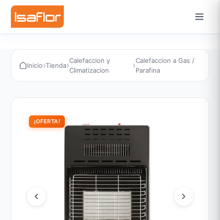
Calefaccion y
Calefaccion a Gas /
›
›
›
Inicio
Tienda
Climatizacion
Parafina
¡OFERTA!