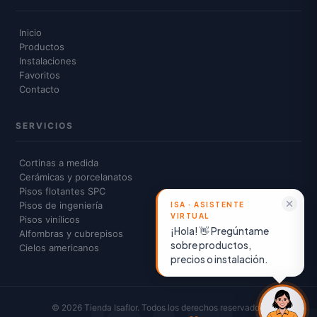
Inicio
Productos
Instalaciones
Favoritos
Contacto
SERVICIOS
Cortinas a medida
Cerámicas y porcelanatos
Pisos flotantes SPC
Pisos de ingeniería
Pisos vinílicos
¡Hola! 👋 Pregúntame
Alfombras y cubrepisos
sobre productos,
Cielos americanos
precios o instalación.
© 2026 Tienda Isaflor. Todos los derechos reservados.