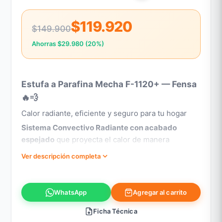
$119.920
$149.900
Ahorras $29.980 (20%)
Estufa a Parafina Mecha F-1120+ — Fensa
🔥💨
Calor radiante, eficiente y seguro para tu hogar
Sistema Convectivo Radiante con acabado
espejado
que proyecta el calor de manera
uniforme. Ideal para departamentos, dormitorios,
Ver descripción completa
oficinas o ambientes pequeños hasta
16,5 m²
.
Seguridad:
Sistema de apagado inteligente ante
volcamiento e indicador de combustible para
Agregar al carrito
WhatsApp
controlar el nivel de parafina.
Ficha Técnica
Autonomía prolongada:
Con capacidad de
4 litros