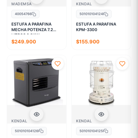
MADEMSA
KENDAL
40054766
501010104124I
ESTUFA A PARAFINA
ESTUFA A PARAFINA
MECHA POTENZA 7.2
KPM-3300
LITROS 6.2KW
$249.900
$155.900
KENDAL
KENDAL
501010104126I
501010104125I