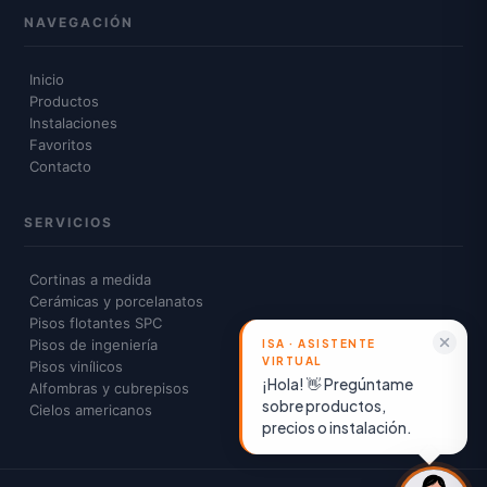
NAVEGACIÓN
Inicio
Productos
Instalaciones
Favoritos
Contacto
SERVICIOS
Cortinas a medida
Cerámicas y porcelanatos
Pisos flotantes SPC
Pisos de ingeniería
Pisos vinílicos
¡Hola! 👋 Pregúntame
Alfombras y cubrepisos
sobre productos,
Cielos americanos
precios o instalación.