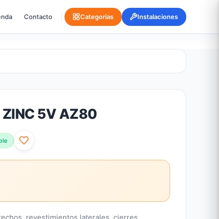
enda
Contacto
Categorías
Instalaciones
 ZINC 5V AZ80
ble
echos, revestimientos laterales, cierres