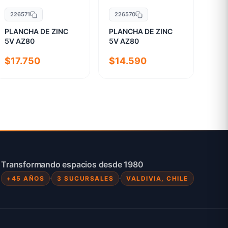
226571
226570
PLANCHA DE ZINC
PLANCHA DE ZINC
5V AZ80
5V AZ80
$17.750
$14.590
Transformando espacios desde 1980
+45 AÑOS
3 SUCURSALES
VALDIVIA, CHILE