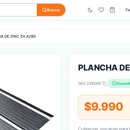
Buscar
Ti
A DE ZINC 5V AZ80
PLANCHA DE
SKU:
226568
Disponi
$9.990
Cubiertas zincalum para t