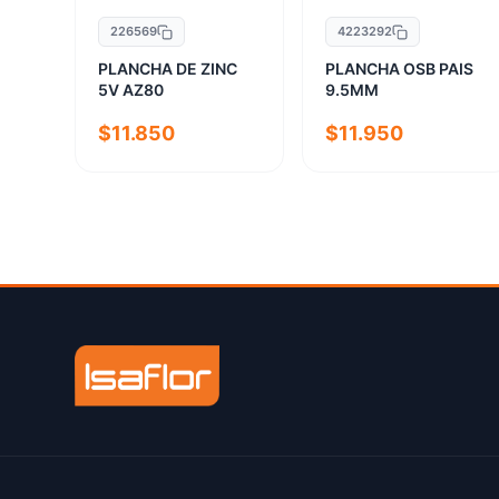
226569
4223292
PLANCHA DE ZINC
PLANCHA OSB PAIS
5V AZ80
9.5MM
$11.850
$11.950