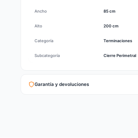
Ancho
85 cm
Alto
200 cm
Categoría
Terminaciones
Subcategoría
Cierre Perimetral
Garantía y devoluciones
Garantía legal según normativa vigente
Revisión de estado del producto y embalaje
Atención personalizada para cambios y devoluciones