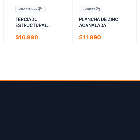
2025-0042
226566
TERCIADO
PLANCHA DE ZINC
ESTRUCTURAL
ACANALADA
12MM
$16.990
$11.990