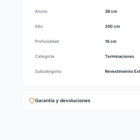
Ancho
38 cm
Alto
290 cm
Profundidad
16 cm
Categoría
Terminaciones
Subcategoría
Revestimiento Ext
Garantía y devoluciones
Garantía legal según normativa vigente
Revisión de estado del producto y embalaje
Atención personalizada para cambios y devoluciones