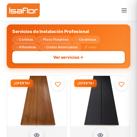
Servicios de Instalación Profesional
Cortinas
Pisos Flotantes
Cerámicas
Alfombras
Cielos Americanos
¡Y más!
Ver servicios
¡OFERTA!
¡OFERTA!