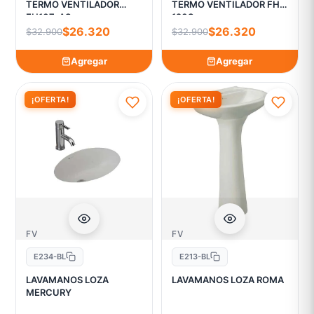
TERMO VENTILADOR
TERMO VENTILADOR FH-
FH107-AS
120S
$26.320
$26.320
$32.900
$32.900
Agregar
Agregar
¡OFERTA!
¡OFERTA!
FV
FV
E234-BL
E213-BL
LAVAMANOS LOZA
LAVAMANOS LOZA ROMA
MERCURY