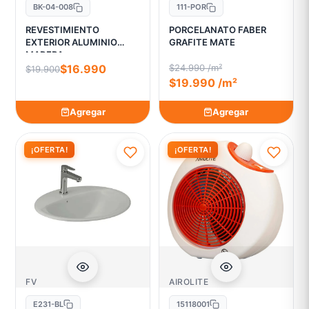
BK-04-008
111-POR
REVESTIMIENTO
PORCELANATO FABER
EXTERIOR ALUMINIO
GRAFITE MATE
MADERA
$16.990
$24.990 /m²
$19.900
$19.990 /m²
Agregar
Agregar
¡OFERTA!
¡OFERTA!
FV
AIROLITE
E231-BL
15118001