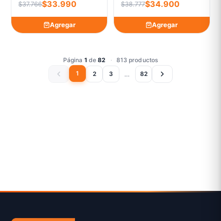
$33.990
$34.900
$37.766
$38.777
Agregar
Agregar
Página
1
de
82
·
813 productos
1
…
2
3
82