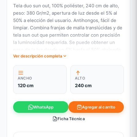
Tela duo sun out, 100% poliéster, 240 cm de alto,
peso: 380 Gr/m2, apertura de luz desde el 5% al
50% a elección del usuario. Antihongos, fácil de
limpiar. Combina franjas de malla translúcidas y de
tela sun out que permiten controlar con precisión
la luminosidad requerida. Se puede obtener un
paso de la luz desde un 5% hasta el 50% abriendo
Ver descripción completa
las franjas de tela. Al cerrar completamente las
franjas de tela y llevar al mínimo la luminosidad, se
bloquea la visión al 100%.
ANCHO
ALTO
120 cm
240 cm
Agregar al carrito
WhatsApp
Ficha Técnica