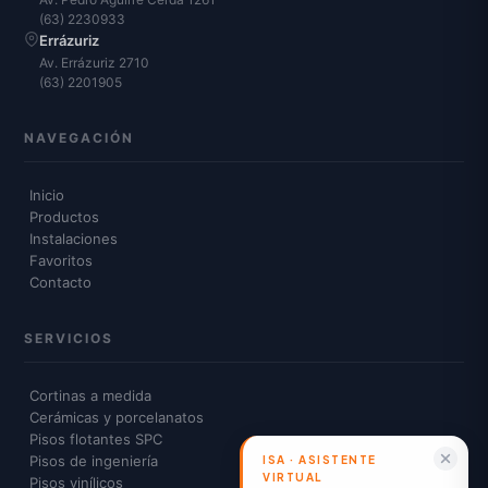
(63) 2230933
Errázuriz
Av. Errázuriz 2710
(63) 2201905
NAVEGACIÓN
Inicio
Productos
Instalaciones
Favoritos
Contacto
SERVICIOS
Cortinas a medida
Cerámicas y porcelanatos
Pisos flotantes SPC
Pisos de ingeniería
Pisos vinílicos