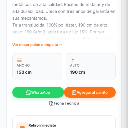
metálicos de alta calidad. Fáciles de instalar y de
alta durabilidad. Única con tres años de garantía en
sus mecanismos.
Tela translúcida, 100% poliéster, 190 cm de alto,
peso: 160 Gr/m2, apertura de luz 15%, Por ser
translúcida crea ambientes de luz difusa, logra una
Ver descripción completa
suave iluminación natural y asegura la privacidad
de todo tipo de ambientes. Bloquea la visión al
100%.
ANCHO
ALTO
Mantención y LimpiezaRetirar el polvo y luego
150 cm
190 cm
limpiar con paño húmedo,La calidad de este
producto permite que,si usted desarma su cortina
y retira la tela, pueda ser lavada suavemente con
Agregar al carrito
WhatsApp
agua tibia y jabón neutro,secándola con
cuidado.Sin sufrir deterioro alguno.
Ficha Técnica
Retiro inmediato