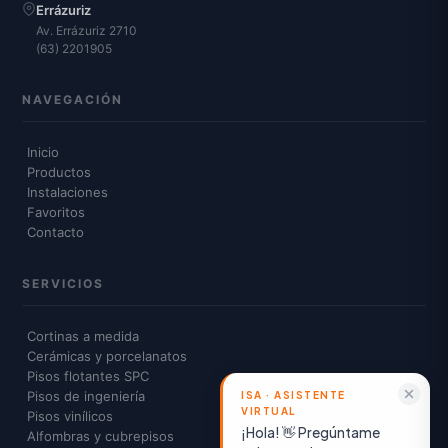
Errázuriz
Av. Errázuriz 2710
(63) 2201905
NAVEGACIÓN
Inicio
Productos
Instalaciones
Favoritos
Contacto
SERVICIOS
Cortinas a medida
Cerámicas y porcelanatos
Pisos flotantes SPC
Pisos de ingeniería
Pisos vinílicos
¡Hola! 👋 Pregúntame
Alfombras y cubrepisos